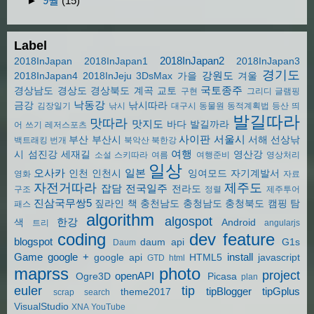
►
9월
(15)
Label
2018InJapan2
2018InJapan
2018InJapan1
2018InJapan3
경기도
강원도
2018InJapan4
2018InJeju
3DsMax
가을
겨울
국토종주
경상남도
경상도
경상북도
계곡
교토
구현
그리디
글램핑
낙동강
금강
낚시따라
김장일기
낚시
대구시
동물원
동적계획법
등산
띄
발길따라
맛따라
맛지도
바다
발길까라
어 쓰기
레저스포츠
사이판
서울시
부산
부산시
서해
선상낚
백트래킹
번개
북악산
북한강
여행
시
섬진강
세재길
영산강
소설
스키따라
여름
여행준비
영상처리
일상
오사카
일본
인천
인천시
잉여모드
자기계발서
영화
자료
자전거따라
제주도
잡담
전국일주
전라도
구조
정렬
제주투어
진삼국무쌍5
짚라인
책
충천남도
충청남도
충청북도
캠핑
탐
패스
algorithm
algospot
한강
색
Android
트리
angularjs
coding
dev
feature
blogspot
daum api
G1s
Daum
Game
google +
install
google api
HTML5
javascript
GTD
html
maprss
photo
project
openAPI
Ogre3D
Picasa
plan
euler
tip
tipBlogger
tipGplus
theme2017
scrap
search
VisualStudio
XNA
YouTube