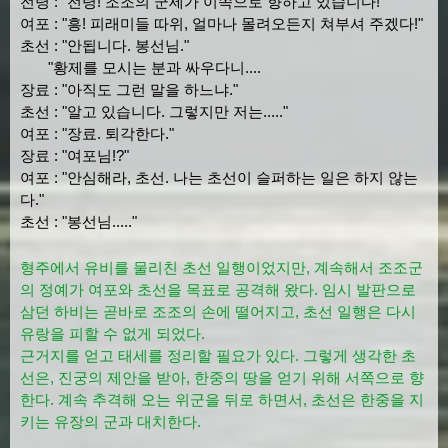
전령 : "전령! 조조의 군세가 이쪽으로 향하고 있습니다!"
여포 : "흥! 피래미들 따위, 얼마나 몰려오든지 쳐부셔 주겠다!"
초선 : "안됩니다. 봉선님."
"황제를 모시는 분과 싸우다니....
장료 : "아직도 그런 말을 하느냐."
초선 : "알고 있습니다. 그렇지만 저는....."
여포 : "장료. 퇴각한다."
장료 : "여포님!?"
여포 : "안심해라, 초선. 나는 초선이 슬퍼하는 일은 하지 않는
다."
초선 : "봉선님....."
형주에서 유비를 물리친 초선 일행이었지만, 계속해서 조조군
의 정예가 여포와 초선을 목표로 공격해 왔다. 임시 발판으로
삼던 하비는 곧바로 조조의 손에 떨어지고, 초선 일행은 다시
유랑을 피할 수 없게 되었다.
근거지를 얻고 태세를 정리할 필요가 있다. 그렇게 생각한 초
선은, 진궁의 제안을 받아, 한중의 땅을 얻기 위해 서쪽으로 향
한다. 계속 추격해 오는 위군을 뒤로 하면서, 초선은 한중을 지
키는 유장의 군과 대치한다.