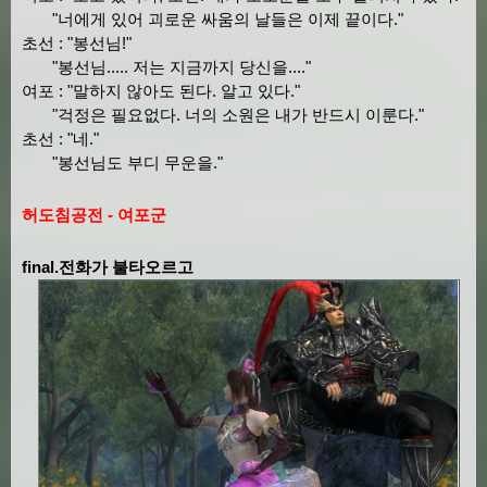
"너에게 있어 괴로운 싸움의 날들은 이제 끝이다."
초선 : "봉선님!"
"봉선님..... 저는 지금까지 당신을...."
여포 : "말하지 않아도 된다. 알고 있다."
"걱정은 필요없다. 너의 소원은 내가 반드시 이룬다."
초선 : "네."
"봉선님도 부디 무운을."
허도침공전 - 여포군
final.전화가 불타오르고