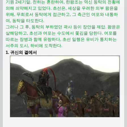
기원 2세기말, 천하는 혼란하여, 한왕조는 역신 동탁의 전횡에
의해 쇠약해지고 있었다. 초선은, 세상을 우려한 의부 왕윤을
위해, 무희로서 동탁에게 접근하고, 그 측근인 여포와 내통하
여, 동탁을 타도한다.
그러나 그 후, 동탁의 부하였던 곽사 등이 장안을 제압. 왕윤은
살해당하고, 초선과 여포는 수도에서 쫓김을 당한다. 여포를
따르는 장병과 함께 유랑하다, 초선 일행은 유비가 통치하는
서주의 도시, 하비에 도착한다.
1. 귀신의 곁에서