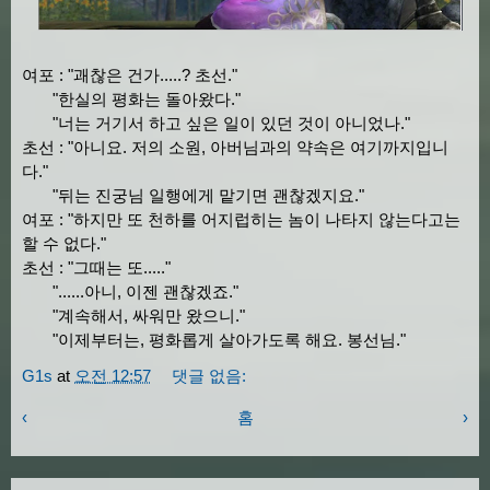
여포 : "괘찮은 건가.....? 초선."
"한실의 평화는 돌아왔다."
"너는 거기서 하고 싶은 일이 있던 것이 아니었나."
초선 : "아니요. 저의 소원, 아버님과의 약속은 여기까지입니
다."
"뒤는 진궁님 일행에게 맡기면 괜찮겠지요."
여포 : "하지만 또 천하를 어지럽히는 놈이 나타지 않는다고는
할 수 없다."
초선 : "그때는 또....."
"......아니, 이젠 괜찮겠죠."
"계속해서, 싸워만 왔으니."
"이제부터는, 평화롭게 살아가도록 해요. 봉선님."
G1s
at
오전 12:57
댓글 없음:
‹
홈
›