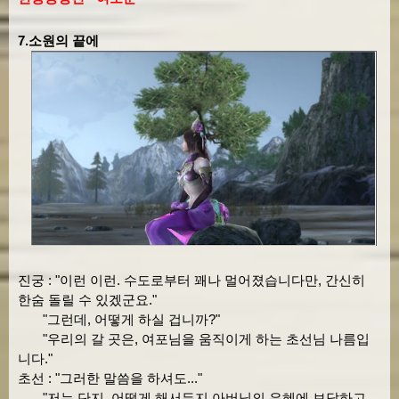
7.소원의 끝에
진궁 : "이런 이런. 수도로부터 꽤나 멀어졌습니다만, 간신히
한숨 돌릴 수 있겠군요."
"그런데, 어떻게 하실 겁니까?"
"우리의 갈 곳은, 여포님을 움직이게 하는 초선님 나름입
니다."
초선 : "그러한 말씀을 하셔도..."
"저는 단지, 어떻게 해서든지 아버님의 은혜에 보답하고