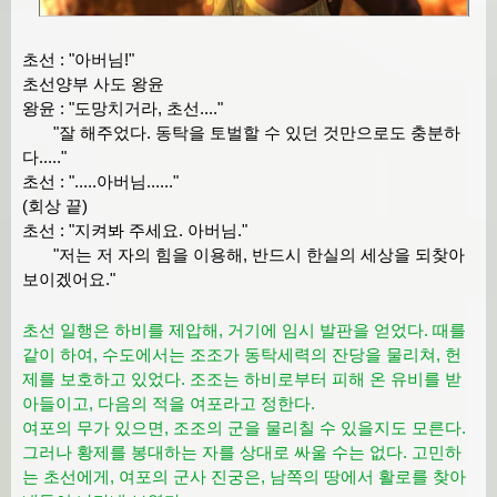
초선 : "아버님!"
초선양부 사도 왕윤
왕윤 : "도망치거라, 초선...."
"잘 해주었다. 동탁을 토벌할 수 있던 것만으로도 충분하
다....."
초선 : ".....아버님......"
(회상 끝)
초선 : "지켜봐 주세요. 아버님."
"저는 저 자의 힘을 이용해, 반드시 한실의 세상을 되찾아
보이겠어요."
초선 일행은 하비를 제압해, 거기에 임시 발판을 얻었다. 때를
같이 하여, 수도에서는 조조가 동탁세력의 잔당을 물리쳐, 헌
제를 보호하고 있었다. 조조는 하비로부터 피해 온 유비를 받
아들이고, 다음의 적을 여포라고 정한다.
여포의 무가 있으면, 조조의 군을 물리칠 수 있을지도 모른다.
그러나 황제를 봉대하는 자를 상대로 싸울 수는 없다. 고민하
는 초선에게, 여포의 군사 진궁은, 남쪽의 땅에서 활로를 찾아