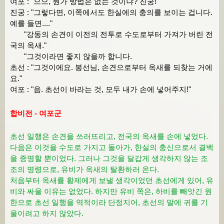
여포 : "으으, 뭔가 방법은 없는 것이냐? 진궁!"
진궁 : "그렇다면, 이쪽에서도 한실에의 충의를 보이는 겁니다.
예를 들면...."
"강동의 손견이 이전의 전투로 수도로부터 가져가 버린 전
국의 옥새."
"그것이라면 좋지 않을까 합니다.
초선 : "그것이에요. 봉선님, 손견으로부터 옥새를 되찾는 거에
요."
여포 : "음. 초선이 바라는 것, 모두 내가 손에 넣어주지!"
합비전 - 여포군
초선 일행은 손견을 쓰러뜨리고, 전국의 옥새를 손에 넣었다.
다음은 이것을 수도로 가지고 돌아가, 한실의 충신으로서 결백
을 증명할 뿐이었다. 그러나 그것을 달갑게 생각하지 않는 조
조의 명령으로, 유비가 옥새의 탈환하러 온다.
처음부터 옥새를 황제에게 보낼 생각이었던 초선에게 있어, 유
비와 싸울 이유는 없었다. 하지만 유비 쪽은, 하비를 빼앗긴 원
한으로 초선 일행을 역적이라 단정지어, 초선의 말에 귀를 기
울이려고 하지 않았다.