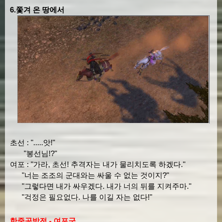
6.쫓겨 온 땅에서
초선 : ".....앗!"
"봉선님!?"
여포 : "가라, 초선! 추격자는 내가 물리치도록 하겠다."
"너는 조조의 군대와는 싸울 수 없는 것이지?"
"그렇다면 내가 싸우겠다. 내가 너의 뒤를 지켜주마."
"걱정은 필요없다. 나를 이길 자는 없다!"
한중공방전 - 여포군