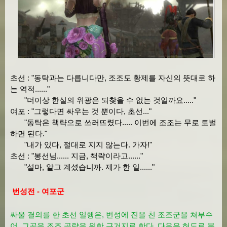
초선 : "동탁과는 다릅니다만, 조조도 황제를 자신의 뜻대로 하
는 역적......"
"더이상 한실의 위광은 되찾을 수 없는 것일까요....."
여포 : "그렇다면 싸우는 것 뿐이다, 초선..."
"동탁은 책략으로 쓰러뜨렸다..... 이번에 조조는 무로 토벌
하면 된다."
"내가 있다, 절대로 지지 않는다. 가자!"
초선 : "봉선님...... 지금, 책략이라고......"
"설마, 알고 계셨습니까. 제가 한 일......"
번성전 - 여포군
싸울 결의를 한 초선 일행은, 번성에 진을 친 조조군을 쳐부수
어, 그곳을 조조 공략을 위한 근거지로 한다. 다음은 허도로 북