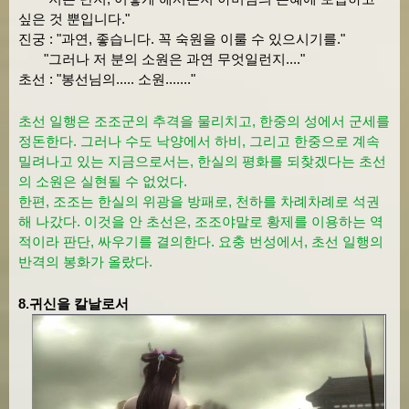
싶은 것 뿐입니다."
진궁 : "과연, 좋습니다. 꼭 숙원을 이룰 수 있으시기를."
"그러나 저 분의 소원은 과연 무엇일런지...."
초선 : "봉선님의..... 소원......."
초선 일행은 조조군의 추격을 물리치고, 한중의 성에서 군세를
정돈한다. 그러나 수도 낙양에서 하비, 그리고 한중으로 계속
밀려나고 있는 지금으로서는, 한실의 평화를 되찾겠다는 초선
의 소원은 실현될 수 없었다.
한편, 조조는 한실의 위광을 방패로, 천하를 차례차례로 석권
해 나갔다. 이것을 안 초선은, 조조야말로 황제를 이용하는 역
적이라 판단, 싸우기를 결의한다. 요충 번성에서, 초선 일행의
반격의 봉화가 올랐다.
8.귀신을 칼날로서