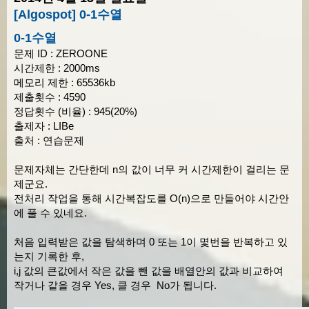
[Algospot] 0-1수열
0-1수열
문제 ID : ZEROONE
시간제한 : 2000ms
메모리 제한 : 65536kb
제출횟수 : 4590
정답횟수 (비율) : 945(20%)
출제자 : LIBe
출처 : 연습문제
문제자체는 간단한데 n의 값이 너무 커 시간제한이 걸리는 문
제군요.
전처리 작업을 통해 시간복잡도를 O(n)으로 만들어야 시간안
에 풀 수 있네요.
처음 입력받은 값을 탐색하며 0 또는 1이 몇번을 반복하고 있
는지 기록한 후,
i,j 값의 큰값에서 작은 값을 뺀 값을 배열안의 값과 비교하여
작거나 같을 경우 Yes, 클 경우 No가 됩니다.