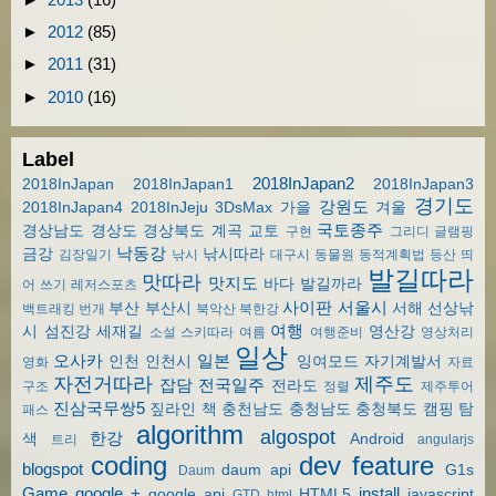
►
2012
(85)
►
2011
(31)
►
2010
(16)
Label
2018InJapan2
2018InJapan
2018InJapan1
2018InJapan3
경기도
강원도
2018InJapan4
2018InJeju
3DsMax
가을
겨울
국토종주
경상남도
경상도
경상북도
계곡
교토
구현
그리디
글램핑
낙동강
금강
낚시따라
김장일기
낚시
대구시
동물원
동적계획법
등산
띄
발길따라
맛따라
맛지도
바다
발길까라
어 쓰기
레저스포츠
사이판
서울시
부산
부산시
서해
선상낚
백트래킹
번개
북악산
북한강
여행
시
섬진강
세재길
영산강
소설
스키따라
여름
여행준비
영상처리
일상
오사카
일본
인천
인천시
잉여모드
자기계발서
영화
자료
자전거따라
제주도
잡담
전국일주
전라도
구조
정렬
제주투어
진삼국무쌍5
짚라인
책
충천남도
충청남도
충청북도
캠핑
탐
패스
algorithm
algospot
한강
색
Android
트리
angularjs
coding
dev
feature
blogspot
daum api
G1s
Daum
Game
google +
install
google api
HTML5
javascript
GTD
html