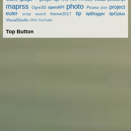
maprss
photo
project
openAPI
Ogre3D
Picasa
plan
euler
tip
tipBlogger
tipGplus
theme2017
scrap
search
VisualStudio
XNA
YouTube
Top Button