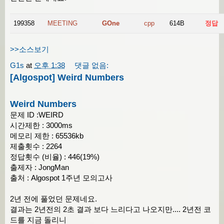
199358
MEETING
GOne
cpp
614B
정답
>>소스보기
G1s
at
오후 1:38
댓글 없음:
[Algospot] Weird Numbers
Weird Numbers
문제 ID :WEIRD
시간제한 : 3000ms
메모리 제한 : 65536kb
제출횟수 : 2264
정답횟수 (비율) : 446(19%)
출제자 : JongMan
출처 : Algospot 1주년 모의고사
2년 전에 풀었던 문제네요.
결과는 2년전의 2초 결과 보다 느리다고 나오지만.... 2년전 코
드를 지금 돌리니