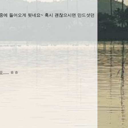
색중에 들어오게 됫네요~ 혹시 괜찮으시면 만드셧던
... ㅎㅎ