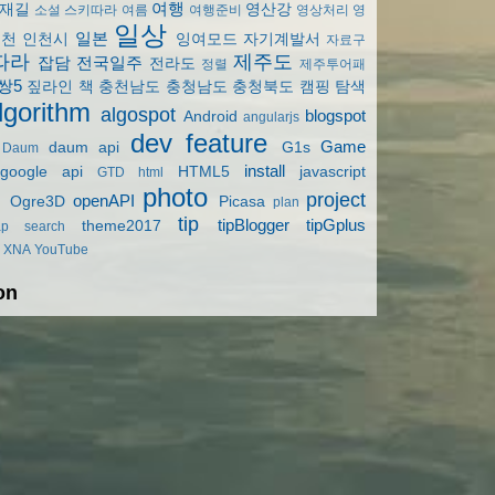
여행
재길
영산강
소설
스키따라
여름
여행준비
영상처리
영
일상
일본
인천
인천시
잉여모드
자기계발서
자료구
따라
제주도
잡담
전국일주
전라도
정렬
제주투어패
쌍5
짚라인
책
충천남도
충청남도
충청북도
캠핑
탐색
lgorithm
algospot
blogspot
Android
angularjs
dev
feature
Game
daum api
G1s
Daum
install
google api
HTML5
javascript
GTD
html
photo
project
openAPI
Ogre3D
Picasa
plan
tip
tipBlogger
tipGplus
theme2017
ap
search
XNA
YouTube
on