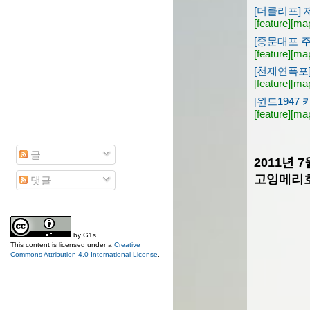
[더클리프] 
[feature]
[ma
[중문대포 
[feature]
[ma
[천제연폭포]
[feature]
[ma
[윈드1947
[feature]
[ma
글
2011년 
고잉메리호-만
댓글
by
G1s
.
This content is licensed under a
Creative
Commons Attribution 4.0 International License
.