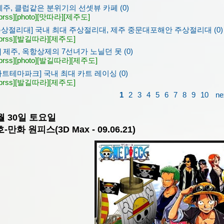
제주, 클럽같은 분위기의 선셋뷰 카페 (0)
prss]
[photo]
[맛따라]
[제주도]
주상절리대] 국내 최대 주상절리대, 제주 중문대포해안 주상절리대 (0)
prss]
[발길따라]
[제주도]
 제주, 옥항상제의 7선녀가 노닐던 못 (0)
prss]
[photo]
[발길따라]
[제주도]
 카트테마파크] 국내 최대 카트 레이싱 (0)
prss]
[발길따라]
[제주도]
1
2
3
4
5
6
7
8
9
10
ne
7월 30일 토요일
화 원피스(3D Max - 09.06.21)