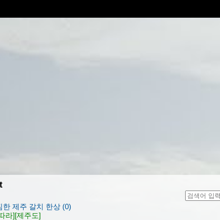
t
짐한 제주 갈치 한상 (0)
따라]
[제주도]