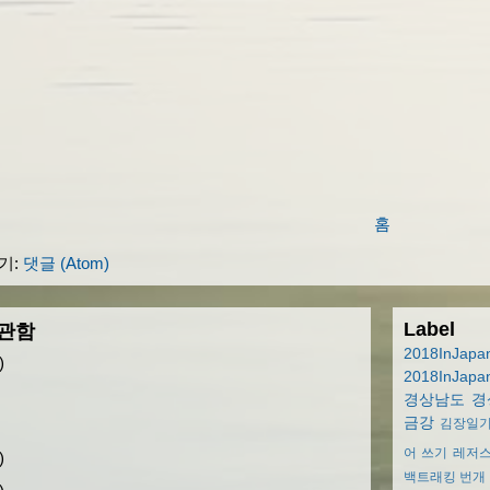
홈
기:
댓글 (Atom)
Label
관함
2018InJapa
)
2018InJapa
경상남도
경
금강
김장일
어 쓰기
레저
)
백트래킹
번개