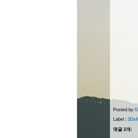
Posted by
G
Label :
3Ds
댓글 2개: