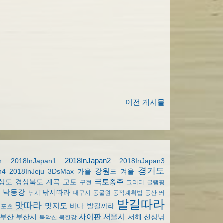
이전 게시물
2018InJapan2
n
2018InJapan1
2018InJapan3
경기도
강원도
n4
2018InJeju
3DsMax
가을
겨울
국토종주
상도
경상북도
계곡
교토
구현
그리디
글램핑
낙동강
낚시따라
기
낚시
대구시
동물원
동적계획법
등산
띄
발길따라
맛따라
맛지도
바다
발길까라
스포츠
사이판
서울시
부산
부산시
서해
선상낚
북악산
북한강