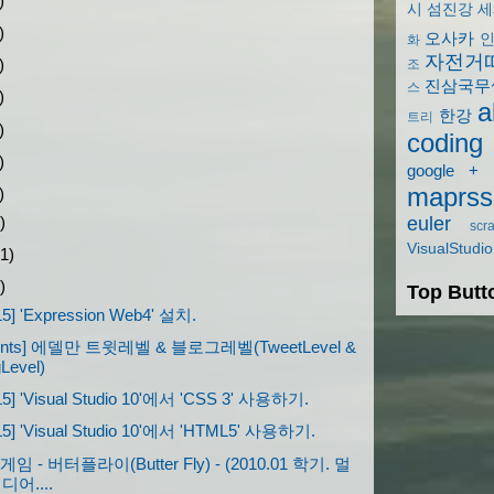
)
시
섬진강
세
)
오사카
화
자전거
)
조
진삼국무
스
)
a
한강
트리
)
coding
)
google +
maprss
)
)
euler
scr
VisualStudio
1)
)
Top Butt
5] 'Expression Web4' 설치.
tents] 에델만 트윗레벨 & 블로그레벨(TweetLevel &
Level)
5] 'Visual Studio 10'에서 'CSS 3' 사용하기.
5] 'Visual Studio 10'에서 'HTML5' 사용하기.
 게임 - 버터플라이(Butter Fly) - (2010.01 학기. 멀
어....