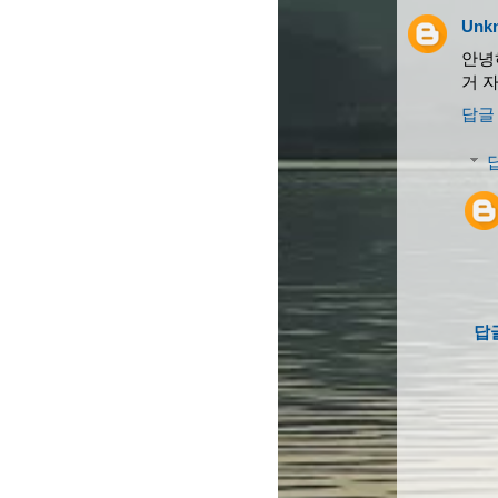
Unk
안녕
거 
답글
답