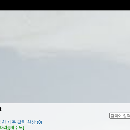
t
짐한 제주 갈치 한상 (0)
따라]
[제주도]