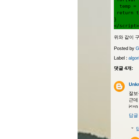
  temp = 
 return t
}

위와 같이 
Posted by
G
Label :
algor
댓글 4개:
Unk
잘보
근데 
i<
답글