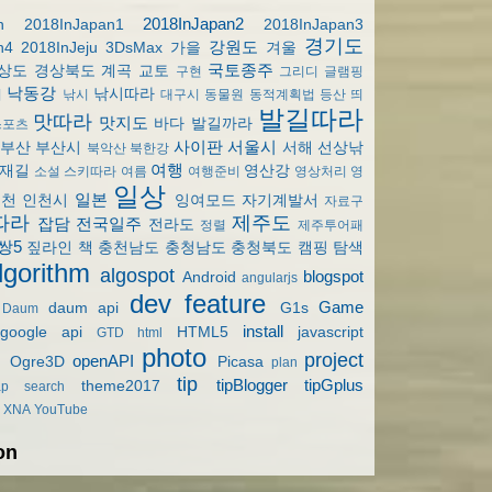
2018InJapan2
n
2018InJapan1
2018InJapan3
경기도
강원도
n4
2018InJeju
3DsMax
가을
겨울
국토종주
상도
경상북도
계곡
교토
구현
그리디
글램핑
낙동강
낚시따라
기
낚시
대구시
동물원
동적계획법
등산
띄
발길따라
맛따라
맛지도
바다
발길까라
스포츠
사이판
서울시
부산
부산시
서해
선상낚
북악산
북한강
여행
재길
영산강
소설
스키따라
여름
여행준비
영상처리
영
일상
일본
인천
인천시
잉여모드
자기계발서
자료구
따라
제주도
잡담
전국일주
전라도
정렬
제주투어패
쌍5
짚라인
책
충천남도
충청남도
충청북도
캠핑
탐색
lgorithm
algospot
blogspot
Android
angularjs
dev
feature
Game
daum api
G1s
Daum
install
google api
HTML5
javascript
GTD
html
photo
project
openAPI
Ogre3D
Picasa
plan
tip
tipBlogger
tipGplus
theme2017
ap
search
XNA
YouTube
on