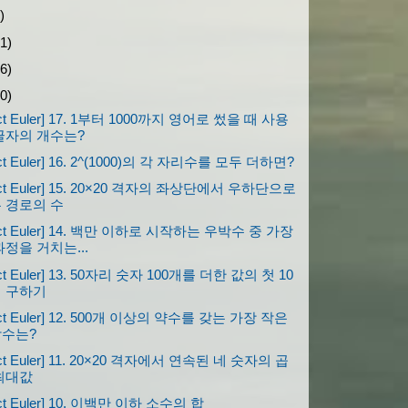
)
1)
6)
0)
ect Euler] 17. 1부터 1000까지 영어로 썼을 때 사용
글자의 개수는?
ect Euler] 16. 2^(1000)의 각 자리수를 모두 더하면?
ject Euler] 15. 20×20 격자의 좌상단에서 우하단으로
 경로의 수
ject Euler] 14. 백만 이하로 시작하는 우박수 중 가장
과정을 거치는...
ect Euler] 13. 50자리 숫자 100개를 더한 값의 첫 10
 구하기
ject Euler] 12. 500개 이상의 약수를 갖는 가장 작은
수는?
ect Euler] 11. 20×20 격자에서 연속된 네 숫자의 곱
최대값
ect Euler] 10. 이백만 이하 소수의 합