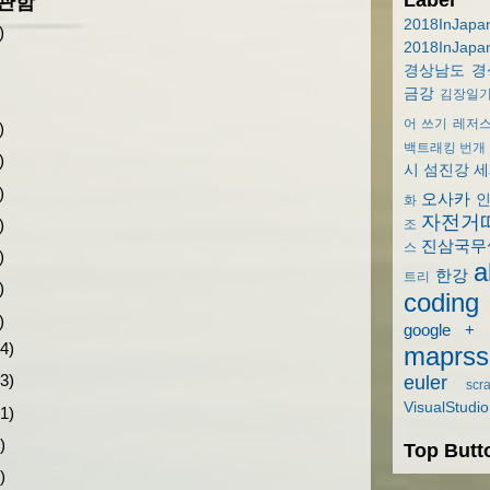
관함
2018InJapa
)
2018InJapa
경상남도
경
금강
김장일
어 쓰기
레저
)
백트래킹
번개
)
시
섬진강
세
)
오사카
화
자전거
)
조
진삼국무
스
)
a
한강
트리
)
coding
)
google +
(4)
maprss
(3)
euler
scr
VisualStudio
(1)
)
Top Butt
)