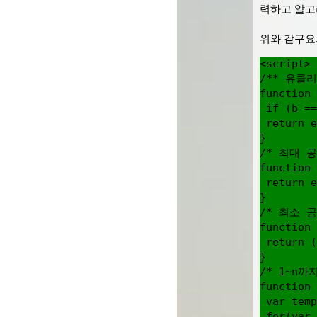
력하고 알고리
위와 같구요.
<script>

/** 유클
function 
 if (b ==
 return e
}

/* 최대 공
function 
 return e
}

/* 최소 공
function 
 return (
}

/* 1~n까
function 
 var temp
 for(var 