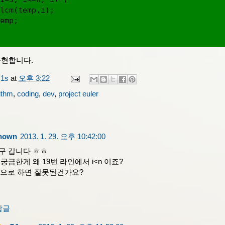
lcm(temp,i);

emp;

구현합니다.
1s
at
오후 3:22
ithm
,
coding
,
dev
,
project euler
nown
2013. 1. 29. 오후 10:42:00
구 갑니다 ㅎㅎ
궁금한게 왜 19번 라인에서 i<n 이죠?
=n 으로 하면 잘못된건가요?
답글