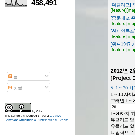
458,491
[더클리프] 
[feature]
[ma
[중문대포 
[feature]
[ma
[천제연폭포]
[feature]
[ma
[윈드1947
[feature]
[ma
2012년 
글
[Projec
댓글
5. 1 ~ 
1 ~ 10 
그러면 1 ~
by
G1s
.
1~20까지
This content is licensed under a
Creative
유클리드 알
Commons Attribution 4.0 International License
.
유클리드 알
1. 입력으로