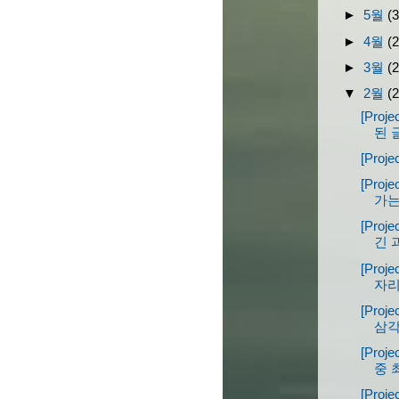
►
5월
(3
►
4월
(2
►
3월
(2
▼
2월
(2
[Proj
된 
[Proj
[Pro
가는
[Pro
긴 
[Proj
자리
[Pro
삼각
[Proj
중 
[Proj