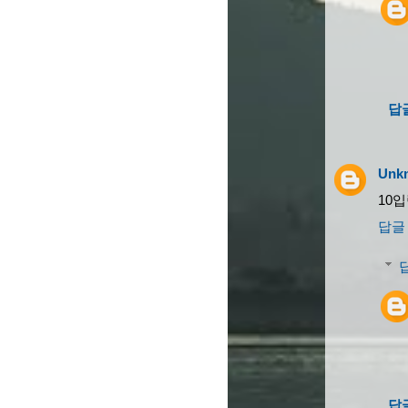
답
Unk
10
답글
답