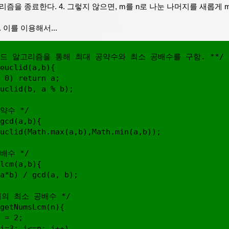
즘을 종료한다. 4. 그렇지 않으면, m를 n로 나눈 나머지를 새롭게 
 이를 이용해서...
리드 알고리즘을 통해 최대 공약수와 최소 공배수를 구함. **/

euclid(a,b){

 0) return a;

uclid(b, a % b);

약수 */

gcd(a,b){

uclid(Math.max(a,b),Math.min(a,b));

배수 */

lcm(a,b){

a*b) / gcd(a, b);

지의 최소 공배수 */

getNumsLcm(n){

 = 2;

i=3; i<=n; i++)
