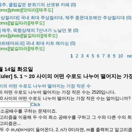
제주, 클럽같은 분위기의 선셋뷰 카페 (0)
prss]
[photo]
[맛따라]
[제주도]
주상절리대] 국내 최대 주상절리대, 제주 중문대포해안 주상절리대 (0)
prss]
[발길따라]
[제주도]
 제주, 옥항상제의 7선녀가 노닐던 못 (0)
prss]
[photo]
[발길따라]
[제주도]
 카트테마파크] 국내 최대 카트 레이싱 (0)
prss]
[발길따라]
[제주도]
1
2
3
4
5
6
7
8
9
10
ne
2월 14일 화요일
t Euler] 5. 1 ~ 20 사이의 어떤 수로도 나누어 떨어지는 
20 사이의 어떤 수로도 나누어 떨어지는 가장 작은 수
사이의 어떤 수로도 나누어 떨어지는 가장 작은 수는 2520입니다.
 20 사이의 어떤 수로도 나누어 떨어지는 가장 작은 수는 얼마입니까?
Click
 최소공배수를 구하는 문제이죠.
고리즘을 이용해 두 수의 최소 공배수를 구하고 그 수와 다른 수의 
고리즘은...
 두 수 m,n(m>n)이 들어온다. 2. n가 0이라면, m를 출력하고 알고리