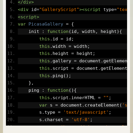
</div>
<div
id
=
"GalleryScript"
><script
type
=
"text/
<script>
var
PicasaGallery
=
{
    init 
:
function
(
id
,
 width
,
 height
){
this
.
id 
=
 id
;
this
.
width 
=
 width
;
this
.
height 
=
 height
;
this
.
gallery 
=
 document
.
getElementB
this
.
script 
=
 document
.
getElementBy
this
.
ping
();
},
    ping 
:
function
(){
this
.
script
.
innerHTML 
=
""
;
var
 s 
=
 document
.
createElement
(
'scr
        s
.
type 
=
'text/javascript'
;
        s
.
charset 
=
'utf-8'
;
        s
.
src 
=
'https://picasaweb.google.c