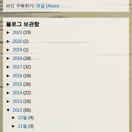
피드 구독하기:
댓글 (Atom)
            img
.
src 
=
this
.
albums
[
i
].
img
;
            img
.
style
.
margin 
=
'10px'
;
블로그 보관함
            img
.
style
.
width 
=
this
.
width 
+
►
2022
(19)
            img
.
style
.
height 
=
this
.
height 
►
2020
(1)
►
2019
(1)
this
.
pingAlbum
(
self
,
 imga
,
 feed
            imga
.
href 
=
"#PicasaGallery"
►
2018
(18)
            imga
.
appendChild
(
img
);
►
2017
(32)
►
2016
(16)
            a
.
href 
=
this
.
albums
[
i
].
link
;
►
2015
(26)
            a
.
innerHTML 
=
this
.
albums
[
i
].
ti
►
2014
(22)
            a
.
target 
=
'_blank'
;
►
2013
(16)
            comment
.
appendChild
(
a
);
▼
2012
(85)
            comment
.
style
.
wordBreak 
=
'brea
►
12월
(4)
►
11월
(3)
            div
.
style
.
float
=
'left'
;