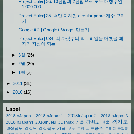
[Project Euler] 36. 10진법과 2진법으로 모두 대칭수인
            img
.
style
.
height 
=
this
.
height 
1,000,000 ...
[Project Euler] 35. 백만 이하인 circular prime 개수 구하
for
(
var
 j
=
0
;
 j
<
json
.
feed
.
entry
[
기
if
(
json
.
feed
.
entry
[
i
].
link
[
[Google API] Google+ Widget 만들기.
                    a
.
href 
=
 json
.
feed
.
entr
[Project Euler] 034. 각 자릿수의 팩토리얼을 더했을 때
            a
.
innerHTML 
=
 json
.
feed
.
entry
[
i
자기 자신이 되는 ...
            a
.
target 
=
'_blank'
;
►
3월
(26)
►
2월
(20)
            comment
.
appendChild
(
a
);
            comment
.
style
.
wordBreak 
=
'brea
►
1월
(2)
►
2011
(31)
            imga
.
href 
=
 a
.
href
;
►
2010
(16)
            imga
.
target 
=
'_blank'
;
            imga
.
appendChild
(
img
);
Label
2018InJapan2
            div
.
style
.
float
=
'left'
;
2018InJapan
2018InJapan1
2018InJapan3
경기도
강원도
2018InJapan4
2018InJeju
3DsMax
가을
겨울
            div
.
style
.
margin 
=
'10px'
;
국토종주
경상남도
경상도
경상북도
계곡
교토
구현
그리디
글램핑
            div
.
style
.
width 
=
this
.
width 
+