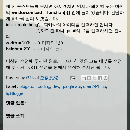
this
.
script
.
appendChild
(
s
);
제 전 포스트들를 보시면 아시겠지만 언제나 봐야할 곳은 마지
},
막
window.onload = function(){}
안에 들어 있습니다. 간단하
    pong 
:
function
(
json
){
게 하나씩 살펴 보겠습니다.
/* Posts  */
id
= 'creatorhong'; - 피카사의 아이디를 입력하면 됩니다.
this
.
albums 
=
new
Array
();
숫자로 된 ID나 gmail의 ID를 입력하시면 됩니
다.
for
(
var
 i
=
0
;
 i
<
 json
.
feed
.
entry
.
len
width
= 200; - 이미지의 넓이
var
 link
;
height
= 200; - 이미지의 높이
var
 feed
;
for
(
var
 j
=
0
;
 j
<
 json
.
feed
.
entry
이상만 수정해 주시면 완료. 더 자세한 것은 코드 내부를 수정
if
(
json
.
feed
.
entry
[
i
].
link
[
해 주시거나, css 수정을 통해서 수정해 주시면 됩니다.
                    feed 
=
 json
.
feed
.
entry
[
Posted by
G1s
at
오후 5:32
if
(
json
.
feed
.
entry
[
i
].
link
[
Label :
blogspot
,
coding
,
dev
,
google api
,
openAPI
,
tip
,
                    link 
=
 json
.
feed
.
entry
[
tipBlogger
}
댓글 없음:
this
.
albums
[
i
]
=
{
댓글 쓰기
                title 
:
 json
.
feed
.
entry
[
i
].
                id 
:
 json
.
feed
.
entry
[
i
].
id
.