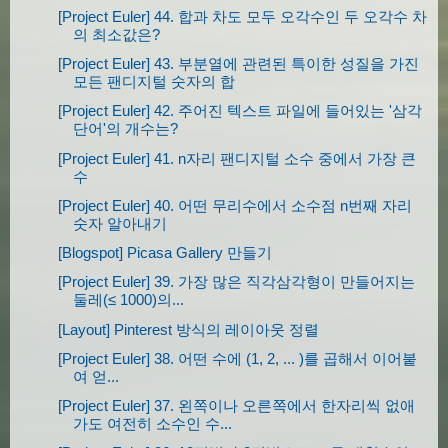
[Project Euler] 44. 합과 차도 모두 오각수인 두 오각수 차
}
의 최소값은?
},
[Project Euler] 43. 부분열에 관련된 특이한 성질을 가진
    pongAlbum 
:
function
(
json
){
모든 팬디지털 숫자의 합
this
.
gallery
.
innerHTML 
=
""
;
[Project Euler] 42. 주어진 텍스트 파일에 들어있는 '삼각
var
 self 
=
this
;
단어'의 개수는?
var
 gallery 
=
 document
.
createElemen
[Project Euler] 41. n자리 팬디지털 소수 중에서 가장 큰
수
for
(
var
 i
=
0
;
 i
<
json
.
feed
.
entry
.
leng
[Project Euler] 40. 어떤 무리수에서 소수점 n번째 자리
var
 div 
=
 document
.
createElemen
숫자 알아내기
var
 img 
=
 document
.
createElemen
[Blogspot] Picasa Gallery 만들기
var
 imga 
=
 document
.
createEleme
[Project Euler] 39. 가장 많은 직각삼각형이 만들어지는
var
 a 
=
 document
.
createElement
(
둘레(≤ 1000)의...
var
 comment 
=
 document
.
createEl
[Layout] Pinterest 방식의 레이아웃 정렬
[Project Euler] 38. 어떤 수에 (1, 2, ... )를 곱해서 이어붙
            img
.
src 
=
 json
.
feed
.
entry
[
i
].
me
여 얻...
            img
.
style
.
margin 
=
'10px'
;
[Project Euler] 37. 왼쪽이나 오른쪽에서 한자리씩 없애
            img
.
onclick 
=
function
(){}
가도 여전히 소수인 수...
            img
.
style
.
width 
=
this
.
width 
+