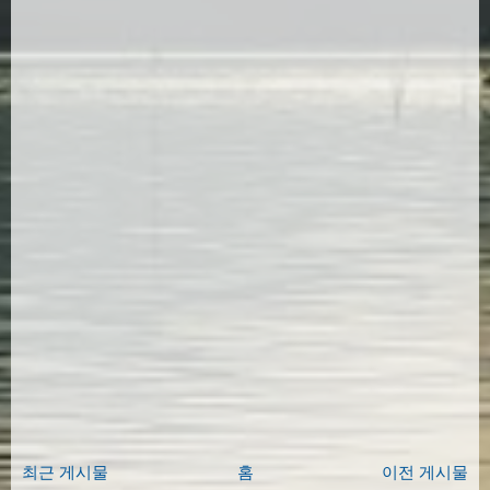
                img 
:
 json
.
feed
.
entry
[
i
].
me
                link 
:
 link
,
                feed 
:
 feed
};
//media$thumbnail[0].ur
}
this
.
pongAlbums
();
},
    pongAlbums 
:
function
(){
this
.
gallery
.
innerHTML 
=
""
;
for
(
var
 i
=
0
;
 i
<
this
.
albums
.
length
;
 
var
 div 
=
 document
.
createElemen
var
 img 
=
 document
.
createElemen
var
 imga 
=
 document
.
createEleme
var
 a 
=
 document
.
createElement
(
var
 comment 
=
 document
.
createEl
var
 self 
=
this
;
최근 게시물
홈
이전 게시물
var
 feed 
=
this
.
albums
[
i
].
feed
;