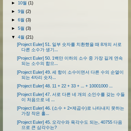
►
10월
(1)
            div
.
style
.
margin 
=
'10px'
;
►
9월
(2)
            div
.
style
.
width 
=
this
.
width 
+
►
6월
(3)
            div
.
style
.
height 
=
this
.
height 
            div
.
appendChild
(
imga
);
►
5월
(3)
            div
.
appendChild
(
comment
);
▼
4월
(21)
[Project Euler] 51. 일부 숫자를 치환했을 때 8개의 서로
다른 소수가 생기...
this
.
gallery
.
appendChild
(
div
);
}
[Project Euler] 50. 1백만 이하의 소수 중 가장 길게 연속
되는 소수의 합으...
this
.
gallery
.
style
.
height 
=
 div
.
off
},
[Project Euler] 49. 세 항이 소수이면서 다른 수의 순열이
되는 4자리 숫자...
    pingAlbum 
:
function
(
self
,
 img
,
 feed
){
[Project Euler] 48. 11 + 22 + 33 + ... + 10001000 ...
        img
.
onclick 
=
function
(){
            self
.
script
.
innerHTML 
=
""
;
[Project Euler] 47. 서로 다른 네 개의 소인수를 갖는 수들
이 처음으로 네 ...
var
 s 
=
 document
.
createElement
(
            s
.
type 
=
'text/javascript'
;
[Project Euler] 46. (소수 + 2×제곱수)로 나타내지 못하는
가장 작은 홀...
            s
.
charset 
=
'utf-8'
;
[Project Euler] 45. 오각수와 육각수도 되는, 40755 다음
            s
.
src 
=
 feed 
+
'&kind=photo&cal
으로 큰 삼각수는?
            self
.
script
.
appendChild
(
s
);