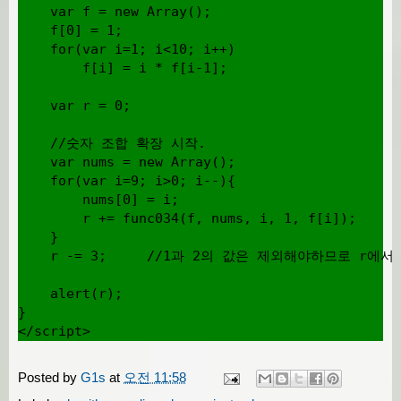
    var f = new Array();

    f[0] = 1;

    for(var i=1; i<10; i++)

        f[i] = i * f[i-1];

    var r = 0;

    //숫자 조합 확장 시작.

    var nums = new Array();

    for(var i=9; i>0; i--){

        nums[0] = i;

        r += func034(f, nums, i, 1, f[i]);

    }

    r -= 3;     //1과 2의 값은 제외해야하므로 r에서 
    alert(r);

}

Posted by
G1s
at
오전 11:58