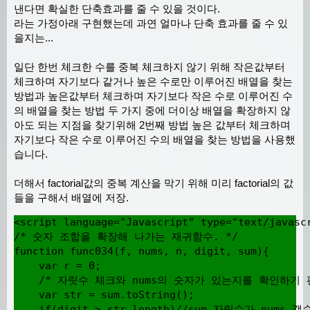
낸다면 확실한 단축효과를 줄 수 있을 것이다.
라는 가정아래 구현했는데 과연 얼마나 단축 효과를 줄 수 있
을지는...
일단 한번 체크한 수를 중복 체크하지 않기 위해 작은값부터
체크하며 자기보다 같거나 높은 수로만 이루어진 배열을 찾는
방법과 높은값부터 체크하며 자기보다 작은 수로 이루어진 수
의 배열을 찾는 방법 두 가지 중에 더이상 배열을 확장하지 않
아도 되는 지점을 찾기위해 2번째 방법 높은 값부터 체크하며
자기보다 작은 수로 이루어진 수의 배열을 찾는 방법을 사용했
습니다.
더해서 factorial값의 중복 계산을 막기 위해 미리 factorial의 값
들을 구해서 배열에 저장.
<script language="Javascript" type="text/javascr
/* 숫자 조합을 확장해 나가는 재귀함수. */

function func034(f, nums, n, digit, sum){

    var r = 0;

    /* 자릿수 체크와 nums의 숫자가 있는지를 확인하기 편
    var str = sum.toString();

    if(digit > str.length)//sum 자릿수가 nu