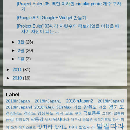
[Project Euler] 35. 백만 이하인 circular prime 개수 구하
기
[Google API] Google+ Widget 만들기.
[Project Euler] 034. 각 자릿수의 팩토리얼을 더했을 때
자기 자신이 되는 ...
►
3월
(26)
►
2월
(20)
►
1월
(2)
►
2011
(31)
►
2010
(16)
Label
2018InJapan2
2018InJapan
2018InJapan1
2018InJapan3
경기도
강원도
2018InJapan4
2018InJeju
3DsMax
가을
겨울
국토종주
경상남도
경상도
경상북도
계곡
교토
구현
그리디
글램핑
낙동강
금강
낚시따라
김장일기
낚시
대구시
동물원
동적계획법
등산
띄
발길따라
맛따라
맛지도
바다
발길까라
어 쓰기
레저스포츠