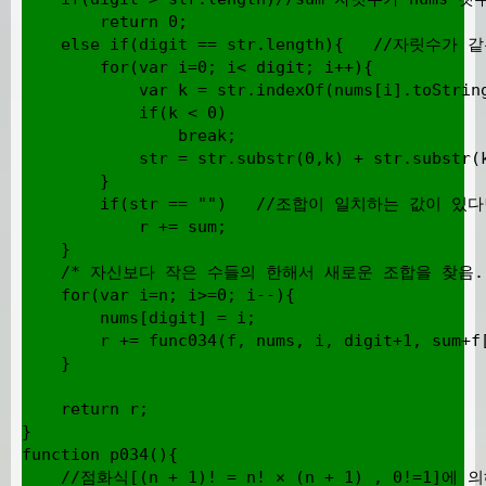
        return 0;

    else if(digit == str.length){   //자릿수
        for(var i=0; i< digit; i++){

            var k = str.indexOf(nums[i].toString
            if(k < 0)

                break;

            str = str.substr(0,k) + str.substr
        }

        if(str == "")   //조합이 일치하는 값이 있
            r += sum;

    }

    /* 자신보다 작은 수들의 한해서 새로운 조합을 찾음. 
    for(var i=n; i>=0; i--){

        nums[digit] = i;

        r += func034(f, nums, i, digit+1, sum+f[
    }

    return r;

}

function p034(){

    //점화식[(n + 1)! = n! × (n + 1) , 0!=1]에