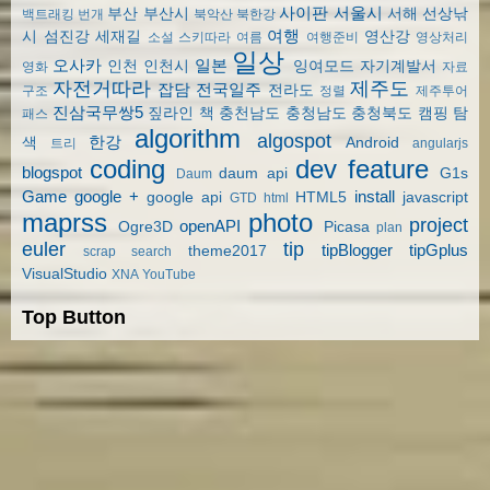
사이판
서울시
부산
부산시
서해
선상낚
백트래킹
번개
북악산
북한강
여행
시
섬진강
세재길
영산강
소설
스키따라
여름
여행준비
영상처리
일상
오사카
일본
인천
인천시
잉여모드
자기계발서
영화
자료
자전거따라
제주도
잡담
전국일주
전라도
구조
정렬
제주투어
진삼국무쌍5
짚라인
책
충천남도
충청남도
충청북도
캠핑
탐
패스
algorithm
algospot
한강
색
Android
트리
angularjs
coding
dev
feature
blogspot
daum api
G1s
Daum
Game
google +
install
google api
HTML5
javascript
GTD
html
maprss
photo
project
openAPI
Ogre3D
Picasa
plan
euler
tip
tipBlogger
tipGplus
theme2017
scrap
search
VisualStudio
XNA
YouTube
Top Button