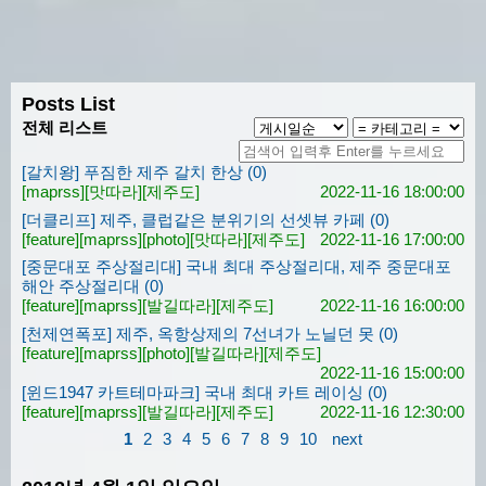
Posts List
전체 리스트
[갈치왕] 푸짐한 제주 갈치 한상 (0)
[maprss]
[맛따라]
[제주도]
2022-11-16 18:00:00
[더클리프] 제주, 클럽같은 분위기의 선셋뷰 카페 (0)
[feature]
[maprss]
[photo]
[맛따라]
[제주도]
2022-11-16 17:00:00
[중문대포 주상절리대] 국내 최대 주상절리대, 제주 중문대포
해안 주상절리대 (0)
[feature]
[maprss]
[발길따라]
[제주도]
2022-11-16 16:00:00
[천제연폭포] 제주, 옥항상제의 7선녀가 노닐던 못 (0)
[feature]
[maprss]
[photo]
[발길따라]
[제주도]
2022-11-16 15:00:00
[윈드1947 카트테마파크] 국내 최대 카트 레이싱 (0)
[feature]
[maprss]
[발길따라]
[제주도]
2022-11-16 12:30:00
1
2
3
4
5
6
7
8
9
10
next