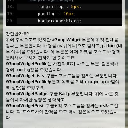
        margin
-
top 
:
5px
;
<div
id
=
"GooplWidget"
>
        padding 
:
10px
;
<div
id
=
"GooplWidgetProfile"
style
=
"
pos
        background
:
black
;
<div
id
=
"GooplWidgetDiv"
style
=
"
width
:
}
간단한가요?
<div
id
=
"GooplWidgetPosts"
style
=
"
p
/* 각각의 Post */
위에 주석으로도 있지만
#GooplWidget
부분이 위젯 전체를
</div>
.
GooplWidgetPost
{
감싸는 부분입니다. 배경을 gray(회색)으로 칠하고, padding(내
<div
id
=
"GooplWidgetBadge"
style
=
"
posit
        margin
-
bottom 
:
5px
;
부 여백)를 주었습니다. 이 부분은 예제 위젯을 포스트 배경과
</div>
        padding 
:
10px
;
분리해서 보시기 편하게 한 것이구요.
        background
:
black
;
#GooplWidgetProfile
는 사진과 ID가 나오는 부분. 검은색배
경에 padding값을 주었습니다.
}
#GooplWidgetLists
. 구글+ 포스트들을 감싸는 부분입니다.
</style>
#GooplWidgetProfile
부분과 여백을 위해 margin-top(바깥여
백-상단)을 주었구요.
#GooplWidgetBadge
. 구글 Badge부분입니다. 위에 나온 것
들이니 자세한 설명은 생략하고...
#GooplWidgetPost
. 구글+ 각 포스트들을 감싸는 div태그입
니다. 각 포스트사이 간격을 주고 역시 검은색으로 주었습니
다.