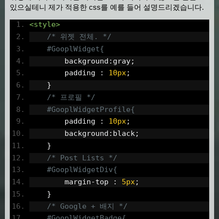
있으실테니 제가 적용한 css를 예를 들어 설명드리겠습니다.
        self
.
postdiv
[
0
].
style
.
top 
=
0
;
<style>
        self
.
postdiv
.
stop
().
animate
({
'top'
:
/* 위젯 전체. */
if
(
self
.
now 
++
>=
 self
.
total
-
1
)
#GooplWidget{
            self
.
now 
=
0
;
        background
:
gray
;
        padding 
:
10px
;
}
}
};
/* 프로필 */
$
(
function
(){
#GooplWidgetProfile{
var
 id 
=
'103718751107954683981'
;
        padding 
:
10px
;
var
 num 
=
100
;
//1 to 100
        background
:
black
;
var
 apikey 
=
'AIzaSyBQpAO3uPgxmCFqrif6V
}
var
 width 
=
170
;
/* Post Lists */
var
 height 
=
400
;
#GooplWidgetDiv{
var
 theme 
=
'dark'
;
// '' or 'dark'
        margin
-
top 
:
5px
;
GooplWidget
.
init
(
id
,
num
,
apikey
,
 width
,
 
}
});
/* Google + 배지 */
</script>
#GooplWidgetBadge{