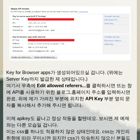
var
 replies 
=
 json
.
items
[
i
].
obj
var
 plusonees 
=
 json
.
items
[
i
].
o
var
 resharers 
=
 json
.
items
[
i
].
o
/* div 생성 및 설정. */
this
.
posts
[
i
]
=
 $
(
'<div  class=
this
.
posts
[
i
][
0
].
innerHTML 
=
'<
this
.
posts
[
i
][
0
].
style
.
width
=
'1
this
.
postdiv
[
0
].
appendChild
(
thi
Key for Browser apps가 생성되어있으실 겁니다. (위에는
}
Server Key까지 발급한 제 상태입니다.)
여기서 우측에
Edit allowed referers...
를 클릭하시면 뜨는 창
에 API를 사용하기 위한 블로그,홈페이지 주소를 입력하시면
        setInterval
(
this
.
move
,
3000
);
완료. 위에 제가 가려진 부분에 위치한
API Key
부분 옆의 문
},
자를 복사해서 추가해 주시면 됩니다.
/* 애니메이션 효과. */
    move 
:
function
(){
이제 apikey도 끝나고 정상 작동을 할텐데요. 보시면 제 예제
var
 self 
=
GooplWidget
;
와는 다른 모습일 겁니다.
이는 css를 하나도 적용하지 않은 상태인데요. css는 개인의
        self
.
postdiv
[
0
].
removeChild
(
self
.
po
취향에 따라 꾸미시면 되지만 css가 익숙하지 않으신 분들도
        self
.
postdiv
[
0
].
appendChild
(
self
.
po