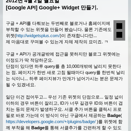
2012년 4월 2일 월요일
[Google API] Google+ Widget 만들기.
구글 + API를 다뤄보는 두번째로 블로거나 홈페이지에
부착할 수 있는 위젯을 만들어 봤습니다. 물론 기존에도
위젯(
http://widgetsplus.com/
)이 존재합니다만...
제 마음대로 꾸며볼 수 있는게 자체 제작의 묘미죠. ㅋ
구글 + API가 공개글밖에 접근을 못하지만 블로그 위젯에는
이정도가 딱 적당하군요.
단점이 있다면 하루 query를 총 10,000개밖에 날리지 못한다
는 점. 페이지가 한번 새로 고침 될때마다 query를 한번씩 날리
는 식이니... 하루 페이지뷰가 만개가 넘어가시는 분은 문제가
될 수 있겠네요.
일단 이건 접어두고... 우선 기존 위젯의 단점으로... 일정 넓이
이하의 경우 버튼이 잘리고, ID가 너무 길경우 ID와 버튼이 겹
치는 등의 문제가 발생하구요. 서클 추가 버튼을 클릭시 프로
필로 바로 가는데 이 방식이 아닌 구글에서 제공하는
Badge
(
https://developers.google.com/+/plugins/badge/
)를 위젯에 함
께 부착을 해
Badge
를 통해 서클추가를 간편하게 할 수 있도