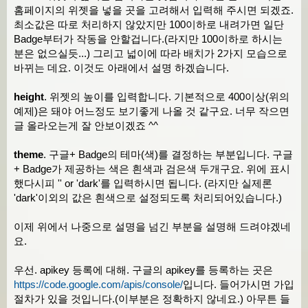
},
홈페이지의 위젯을 넣을 곳을 고려해서 입력해 주시면 되겠죠.
    pong 
:
function
(
json
){
최소값은 따로 처리하지 않았지만 100이하로 내려가면 일단
/* 프로필 이미지와 ID  */
Badge부터가 작동을 안할겁니다.(라지만 100이하로 하시는
분은 없으실듯...) 그리고 넓이에 따라 배치가 2가지 모습으로
var
 center 
=
 $
(
'<center />'
);
바뀌는 데요. 이것도 아래에서 설명 하겠습니다.
var
 a 
=
 $
(
'<a target="_blank" href=
height
. 위젯의 높이를 입력합니다. 기본적으로 400이상(위의
var
 name 
=
 $
(
'<b />'
,
{
예제)은 돼야 어느정도 보기좋게 나올 것 같구요. 너무 작으면
            text
:
json
.
items
[
0
].
actor
.
displa
글 올라오는게 잘 안보이겠죠 ^^
});
theme
. 구글+ Badge의 테마(색)를 결정하는 부분입니다. 구글
if
(
json
.
items
[
0
].
actor
.
nickname 
!=
+ Badge가 제공하는 색은 흰색과 검은색 두개구요. 위에 표시
            name
[
0
].
innerHTML 
+=
'('
+
json
.
i
했다시피 '' or 'dark'를 입력하시면 됩니다. (라지만 실제론
        a
[
0
].
appendChild
(
name
[
0
]);
'dark'이외의 값은 흰색으로 설정되도록 처리되어있습니다.)
var
 img 
=
 $
(
'<img src="'
+
json
.
item
이제 위에서 나중으로 설명을 넘긴 부분을 설명해 드려야겠네
요.
if
(
this
.
width
<
170
){
우선. apikey 등록에 대해. 구글의 apikey를 등록하는 곳은
            center
[
0
].
appendChild
(
img
[
0
]);
https://code.google.com/apis/console/
입니다. 들어가시면 가입
}
절차가 있을 것입니다.(이부분은 정확하지 않네요.) 아무튼 들