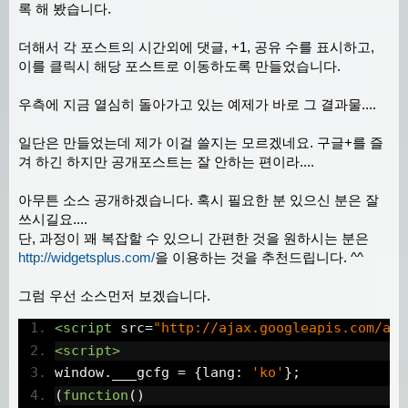
록 해 봤습니다.
더해서 각 포스트의 시간외에 댓글, +1, 공유 수를 표시하고,
이를 클릭시 해당 포스트로 이동하도록 만들었습니다.
우측에 지금 열심히 돌아가고 있는 예제가 바로 그 결과물....
일단은 만들었는데 제가 이걸 쓸지는 모르겠네요. 구글+를 즐
겨 하긴 하지만 공개포스트는 잘 안하는 편이라....
아무튼 소스 공개하겠습니다. 혹시 필요한 분 있으신 분은 잘
쓰시길요....
단, 과정이 꽤 복잡할 수 있으니 간편한 것을 원하시는 분은
http://widgetsplus.com/
을 이용하는 것을 추천드립니다. ^^
그럼 우선 소스먼저 보겠습니다.
<script
src
=
"http://ajax.googleapis.com/aja
<script>
window
.
___gcfg 
=
{
lang
:
'ko'
};
(
function
()