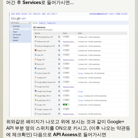
else
{
어간 후
Services
로 들어가시면...
            img
[
0
].
style
.
float
=
"left"
;
            center
[
0
].
appendChild
(
img
[
0
]);
}
        center
[
0
].
appendChild
(
document
.
crea
        center
[
0
].
appendChild
(
a
[
0
]);
        $
(
'#GooplWidgetProfile'
)[
0
].
appendC
/* Posts  */
this
.
posts 
=
new
Array
();
this
.
total 
=
 json
.
items
.
length
;
this
.
now 
=
0
;
for
(
i in json
.
items
){
/* json 결과 값 읽음. */
var
 content 
=
 json
.
items
[
i
].
obj
위와같은 페이지가 나오고 위에 보시는 것과 같이 Google+
var
 time 
=
 json
.
items
[
i
].
publis
API 부분 옆의 스위치를 ON으로 키시고, (이후 나오는 약관등
var
 url 
=
 json
.
items
[
i
].
url
;
에 체크확인) 다음으로
API Access
로 들어가시면