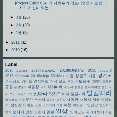
[Project Euler] 034. 각 자릿수의 팩토리얼을 더했을 때
자기 자신이 되는 ...
►
3월
(26)
►
2월
(20)
►
1월
(2)
►
2011
(31)
►
2010
(16)
Label
2018InJapan2
2018InJapan
2018InJapan1
2018InJapan3
경기도
강원도
2018InJapan4
2018InJeju
3DsMax
가을
겨울
국토종주
경상남도
경상도
경상북도
계곡
교토
구현
그리디
글램핑
낙동강
금강
낚시따라
김장일기
낚시
대구시
동물원
동적계획법
등산
띄
발길따라
맛따라
맛지도
바다
발길까라
어 쓰기
레저스포츠
사이판
서울시
부산
부산시
서해
선상낚
백트래킹
번개
북악산
북한강
여행
시
섬진강
세재길
영산강
소설
스키따라
여름
여행준비
영상처리
일상
오사카
일본
인천
인천시
잉여모드
자기계발서
영화
자료