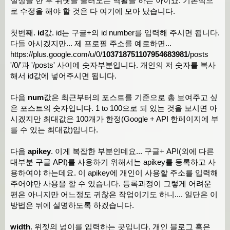
설정을 한 후 위젯을 불러오는 역활을 하는 아이죠. 기본적으
로 수정을 해야 할 것은 다 여기에 모아 났습니다.
var
 h 
=
(
width
<
170
)?
131
:
69
;
var
 ph 
=
(
width
<
170
)?
110
:
90
;
첫번째.
id
값. id는 구글+의 id number를 입력해 주시면 됩니다.
다들 아시겠지만... 제 프로필 주소를 예로하면...
https://plus.google.com/u/0/
103718751107954683981
/posts
this
.
postdiv
[
0
].
style
.
width 
=
 width
'/0/'과 '/posts' 사이에 숫자부분입니다. 개인의 저 숫자를 복사
        $
(
'#GooplWidgetProfile'
)[
0
].
style
.
h
해서 id값에 넣어주시면 됩니다.
        $
(
'#GooplWidgetProfile'
)[
0
].
style
.
w
        $
(
'#GooplWidgetDiv'
)[
0
].
style
.
heigh
다음
num
값은 최근부터의 포스트를 기준으로 총 보여주고 싶
        $
(
'#GooplWidgetBadge'
)[
0
].
style
.
hei
은 포스트의 숫자입니다. 1 to 100으로 되 있는 것을 보시면 아
        $
(
'#GooplWidgetBadge'
)[
0
].
style
.
wid
시겠지만 최대값은 100개가 한정(Google + API 한페이지에 부
를 수 있는 최대값)입니다.
        $
(
'#GooplWidgetBadge'
)[
0
].
innerHTML
},
다음
apikey
. 이게 복잡한 부분인데요... 구글+ API(외에 다른
    ping 
:
function
(){
대부분 구글 API)를 사용하기 위해서는 apikey를 등록하고 사
var
 s 
=
 document
.
createElement
(
'scr
용하여야 하는데요. 이 apikey에 개인이 사용할 주소를 입력해
        s
.
type 
=
'text/javascript'
;
주어야만 사용을 할 수 있습니다. 등록과정이 그렇게 어려운
편은 아니지만 어느정도 귀찮은 작업이기도 하니.... 일단은 이
        s
.
charset 
=
'utf-8'
;
방법은 뒤에 설명하도록 하겠습니다.
        s
.
src 
=
'https://www.googleapis.com
        $
(
'head'
)[
0
].
appendChild
(
s
);
width
. 위젯의 넓이를 입력하는 곳입니다. 개인 블로그 혹은