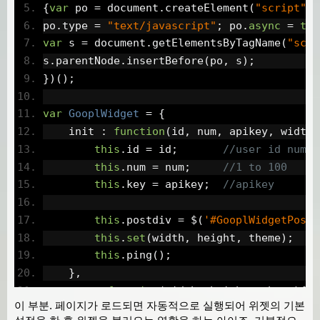
{
var
 po 
=
 document
.
createElement
(
"script"
);
po
.
type 
=
"text/javascript"
;
 po
.
async
=
tru
var
 s 
=
 document
.
getElementsByTagName
(
"scri
s
.
parentNode
.
insertBefore
(
po
,
 s
);
})();
var
GooplWidget
=
{
    init 
:
function
(
id
,
 num
,
 apikey
,
 width
,
this
.
id 
=
 id
;
//user id numbe
this
.
num 
=
 num
;
//1 to 100
this
.
key 
=
 apikey
;
//apikey
this
.
postdiv 
=
 $
(
'#GooplWidgetPosts
this
.
set
(
width
,
 height
,
 theme
);
this
.
ping
();
},
set
:
function
(
width
,
 height
,
 theme
){
이 부분. 페이지가 로드되면 자동적으로 실행되어 위젯의 기본
this
.
width 
=
 width
;