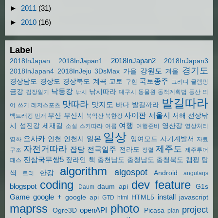
►
2011
(31)
►
2010
(16)
Label
2018InJapan2
2018InJapan
2018InJapan1
2018InJapan3
경기도
강원도
2018InJapan4
2018InJeju
3DsMax
가을
겨울
국토종주
경상남도
경상도
경상북도
계곡
교토
구현
그리디
글램핑
낙동강
금강
낚시따라
김장일기
낚시
대구시
동물원
동적계획법
등산
띄
발길따라
맛따라
맛지도
바다
발길까라
어 쓰기
레저스포츠
사이판
서울시
부산
부산시
서해
선상낚
백트래킹
번개
북악산
북한강
여행
시
섬진강
세재길
영산강
소설
스키따라
여름
여행준비
영상처리
일상
오사카
일본
인천
인천시
잉여모드
자기계발서
영화
자료
자전거따라
제주도
잡담
전국일주
전라도
구조
정렬
제주투어
진삼국무쌍5
짚라인
책
충천남도
충청남도
충청북도
캠핑
탐
패스
algorithm
algospot
한강
색
Android
트리
angularjs
coding
dev
feature
blogspot
daum api
G1s
Daum
Game
google +
install
google api
HTML5
javascript
GTD
html
maprss
photo
project
openAPI
Ogre3D
Picasa
plan