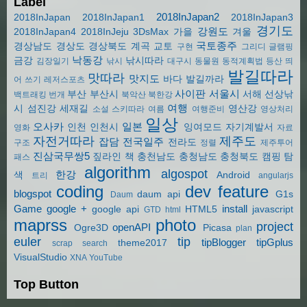
Label
2018InJapan2
2018InJapan
2018InJapan1
2018InJapan3
경기도
강원도
2018InJapan4
2018InJeju
3DsMax
가을
겨울
국토종주
경상남도
경상도
경상북도
계곡
교토
구현
그리디
글램핑
낙동강
금강
낚시따라
김장일기
낚시
대구시
동물원
동적계획법
등산
띄
발길따라
맛따라
맛지도
바다
발길까라
어 쓰기
레저스포츠
사이판
서울시
부산
부산시
서해
선상낚
백트래킹
번개
북악산
북한강
여행
시
섬진강
세재길
영산강
소설
스키따라
여름
여행준비
영상처리
일상
오사카
일본
인천
인천시
잉여모드
자기계발서
영화
자료
자전거따라
제주도
잡담
전국일주
전라도
구조
정렬
제주투어
진삼국무쌍5
짚라인
책
충천남도
충청남도
충청북도
캠핑
탐
패스
algorithm
algospot
한강
색
Android
트리
angularjs
coding
dev
feature
blogspot
daum api
G1s
Daum
Game
google +
install
google api
HTML5
javascript
GTD
html
maprss
photo
project
openAPI
Ogre3D
Picasa
plan
euler
tip
tipBlogger
tipGplus
theme2017
scrap
search
VisualStudio
XNA
YouTube
Top Button