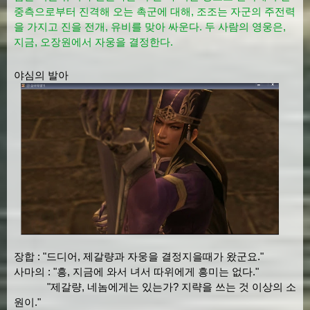
중측으로부터 진격해 오는 촉군에 대해, 조조는 자군의 주전력
을 가지고 진을 전개, 유비를 맞아 싸운다. 두 사람의 영웅은,
지금, 오장원에서 자웅을 결정한다.
야심의 발아
장합 : "드디어, 제갈량과 자웅을 결정지을때가 왔군요."
사마의 : "흥, 지금에 와서 녀서 따위에게 흥미는 없다."
"제갈량, 네놈에게는 있는가? 지략을 쓰는 것 이상의 소
원이."