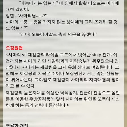
"네놈에게는 있는가? 네 안에서 활활 타오르는 미래에
대한 갈망이.
장합 : "사마의님......?"
사마의 : "훗.... 뜻을 가지지 않는 상대에게 그리 뜨거워 질 것
도 없는가?"
"간다! 오늘이야말로 촉의 명운을 끊겠다!"
오장원전
<사마의 vs 제갈량의 라이벌 구도에서 벗어난 story 전개. 이
전까지는 사마의 하면 제갈량과의 지략승부가 위주였으나 진
삼5에서 사마의는 제갈량을 그저 유희 상대로 여길뿐이다. 그
럼에도 제갈량의 지략은 뛰어나 오장원전에서는 많은 전술들
이 튀어나온다. 그야말로 제갈량과 사마의의 지략대결의 장이
라고 볼 수 있다.
제갈량의 높은지대를 이용한 낙석공겨, 전군이 전방으로 몰린
틈을 이용한 후방공격등에 맞서 사마의는 위연을 꼬득여 배신
하게 하는 등의 전략이 등장한다.>
조용한 개전