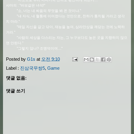
"이것으로 우리 사마가의 천하도 평안하게 되는가...."
사마의 : "바보같은 녀석!"
"소, 너는 내 싸움의 무엇을 봐 온 것이냐."
"내 자식, 내 혈통에 이어졌다는 것만으로, 천하가 통치될 거라고 생각
치 마라."
"매일 자신을 갈고 닦아, 재능을 높여, 삼라만상을 깨닫는 것에 노력하
거라."
"사람의 세상을 다스리는 자는, 그 누구보다도 높은 곳을 지향하지 않으
면 안된다."
"그렇지 않나? 조맹덕이여...."
Posted by
G1s
at
오전 9:10
Label :
진삼국무쌍5
,
Game
댓글 없음:
댓글 쓰기