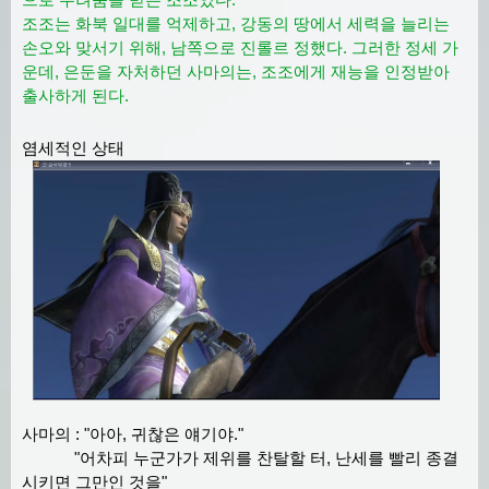
조조는 화북 일대를 억제하고, 강동의 땅에서 세력을 늘리는
손오와 맞서기 위해, 남쪽으로 진롤르 정했다. 그러한 정세 가
운데, 은둔을 자처하던 사마의는, 조조에게 재능을 인정받아
출사하게 된다.
염세적인 상태
사마의 : "아아, 귀찮은 얘기야."
"어차피 누군가가 제위를 찬탈할 터, 난세를 빨리 종결
시키면 그만인 것을"