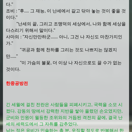
다."
조비 : "후.... 그 재능, 이 난세에서 갈고 닦아 놓는 것이 좋을 것
이다."
"난세의 끝, 그리고 조맹덕의 세상에서, 나와 함께 세상을
다스리기 위해서 말이다."
사마의 : "자신만만하군...... 아니, 그건 나 자신도 마찬가지인
가."
"귀공과 함께 천하를 그리는 것도 나쁘지는 않겠지
만....."
"이 가슴의 불꽃, 더 이상 나 자신으로도 끌 수가 없는
것이다.
한중공방전
긴 세월에 걸친 전란은 사람들을 피폐시키고, 국력을 소모 시
켰다. 강동의 땅에서 강력한 지반을 쌓아 올렸던 손오였지만,
군비와 인원이 월등한 조위와의 거듭된 격전의 끝에, 결국 난
세의 세력도에서 그 자취를 감추었다.
남는 적은 유비가 인솔하는 촉 분. 우직할 정도로 반복해서 한