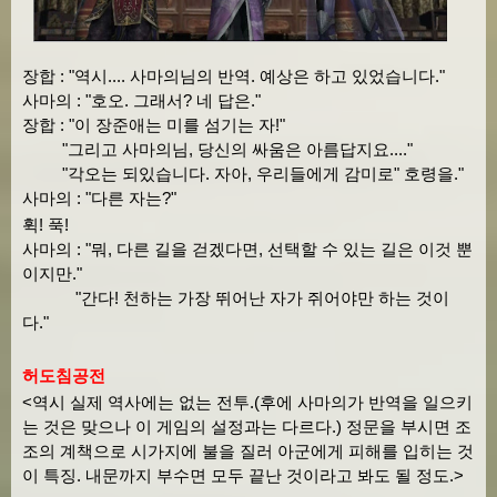
장합 : "역시.... 사마의님의 반역. 예상은 하고 있었습니다."
사마의 : "호오. 그래서? 네 답은."
장합 : "이 장준애는 미를 섬기는 자!"
"그리고 사마의님, 당신의 싸움은 아름답지요...."
"각오는 되있습니다. 자아, 우리들에게 감미로" 호령을."
사마의 : "다른 자는?"
휙! 푹!
사마의 : "뭐, 다른 길을 걷겠다면, 선택할 수 있는 길은 이것 뿐
이지만."
"간다! 천하는 가장 뛰어난 자가 쥐어야만 하는 것이
다."
허도침공전
<역시 실제 역사에는 없는 전투.(후에 사마의가 반역을 일으키
는 것은 맞으나 이 게임의 설정과는 다르다.) 정문을 부시면 조
조의 계책으로 시가지에 불을 질러 아군에게 피해를 입히는 것
이 특징. 내문까지 부수면 모두 끝난 것이라고 봐도 될 정도.>