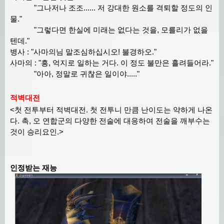
"그나저나 조조...... 저 강대한 원소를 격퇴할 정도의 인
물."
"그렇다면 한실에 미래는 없다는 것을, 모를리가 없을
텐데."
병사 : "사마의님 말조심하십시오! 불경하오."
사마의 : "흥, 억지로 일하는 거다. 이 정도 불만은 흘려들어라."
"아아, 정말로 귀찮은 일이야....."
적벽대전
<첫 전투부터 적벽대전. 첫 전투니 만큼 난이도는 약하게 나온
다. 촉, 오 연합군의 다양한 전술에 대응하여 전술을 깨부수는
것이 승리요인.>
인정받는 재능