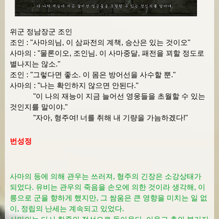
위군 정남장군 조인
조인 : "사마의님, 이 삼파전의 계책, 승산은 있는 것이오"
사마의 : "물론이오, 조인님. 이 사마중달, 패전을 꾀할 정도로
별나지는 않소."
조인 : "그렇다면 좋소. 이 몸은 방어선을 사수할 뿐."
사마의 : "나는 확인하지 않으면 안된다."
"이 나의 재능이 지금 늘어선 영웅들을 초월할 수 있는
것인지를 말이야."
"자아, 형주여! 너를 취해 내 기량을 가늠하겠다!"
번성정
사마의 등에 의해 관우는 쓰러져, 형주의 긴장은 소강상태가
되었다. 유비는 관우의 죽음을 손오에 의한 것이라 생각해, 이
릉으로 군을 향하게 했지만, 그 쌈움은 큰 영향을 미치는 일 없
이, 정립의 난세는 계속되고 있었다.