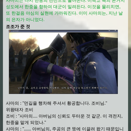
사마의는 다시 한중의 전선으로 돌아온다. 이윽고 촉의 본거지
성도에서 한중을 향하여 대군이 밀려든다. 이것을 물리치면,
또 한걸음 야심의 실현에 가까워진다. 이미 사마의는, 지난 날
의 은자가 아니었다.
조조가 준 것
사마의 : "먼길을 행차해 주셔서 황공합니다. 조비님."
위왕태자 조비
조비 : "사마의.... 아버님의 신뢰도 두터운 것 같군. 이 격전지,
한중을 맡게 되었나."
사마의 : "...... 아버님의, 주공의 큰 뜻에 이끌려 왔기 때문입니