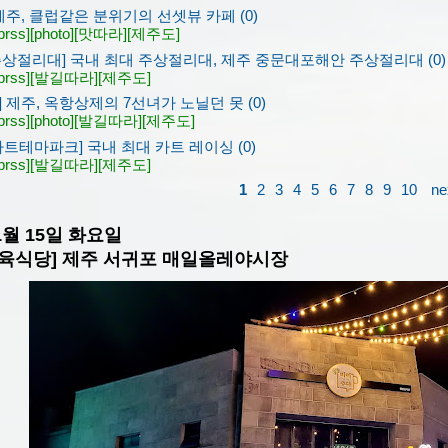
제주, 클럽같은 분위기의 선셋뷰 카페 (0)
prss]
[photo]
[맛따라]
[제주도]
주상절리대] 국내 최대 주상절리대, 제주 중문대포해안 주상절리대 (0)
prss]
[발길따라]
[제주도]
 제주, 옥항상제의 7선녀가 노닐던 못 (0)
prss]
[photo]
[발길따라]
[제주도]
 카트테마파크] 국내 최대 카트 레이싱 (0)
prss]
[발길따라]
[제주도]
1
2
3
4
5
6
7
8
9
10
ne
11월 15일 화요일
육식당] 제주 서귀포 매일올레야시장