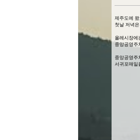
제주도에 왔
첫날 저녁은
올레시장에는
중앙공영주차
중앙공영주차장(9
서귀포매일올레시장