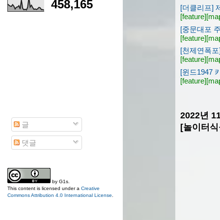
458,165
[더클리프] 
[feature]
[ma
[중문대포 
[feature]
[ma
[천제연폭포]
[feature]
[ma
[윈드1947
[feature]
[ma
2022년 
글
[놀이터식
댓글
by
G1s
.
This content is licensed under a
Creative
Commons Attribution 4.0 International License
.