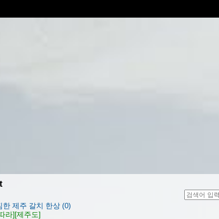
t
짐한 제주 갈치 한상 (0)
따라]
[제주도]