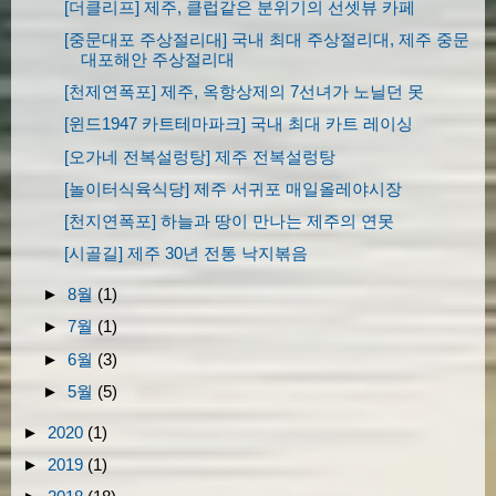
[더클리프] 제주, 클럽같은 분위기의 선셋뷰 카페
[중문대포 주상절리대] 국내 최대 주상절리대, 제주 중문
대포해안 주상절리대
[천제연폭포] 제주, 옥항상제의 7선녀가 노닐던 못
[윈드1947 카트테마파크] 국내 최대 카트 레이싱
[오가네 전복설렁탕] 제주 전복설렁탕
[놀이터식육식당] 제주 서귀포 매일올레야시장
[천지연폭포] 하늘과 땅이 만나는 제주의 연못
[시골길] 제주 30년 전통 낙지볶음
►
8월
(1)
►
7월
(1)
►
6월
(3)
►
5월
(5)
►
2020
(1)
►
2019
(1)