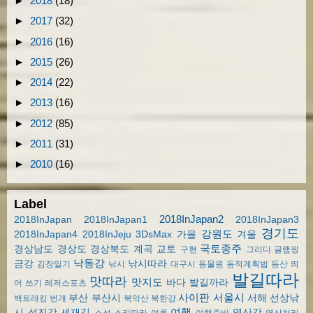
►
2018
(18)
►
2017
(32)
►
2016
(16)
►
2015
(26)
►
2014
(22)
►
2013
(16)
►
2012
(85)
►
2011
(31)
►
2010
(16)
Label
2018InJapan2
2018InJapan
2018InJapan1
2018InJapan3
경기도
강원도
2018InJapan4
2018InJeju
3DsMax
가을
겨울
국토종주
경상남도
경상도
경상북도
계곡
교토
구현
그리디
글램핑
낙동강
금강
낚시따라
김장일기
낚시
대구시
동물원
동적계획법
등산
띄
발길따라
맛따라
맛지도
바다
발길까라
어 쓰기
레저스포츠
사이판
서울시
부산
부산시
서해
선상낚
백트래킹
번개
북악산
북한강
여행
시
섬진강
세재길
영산강
소설
스키따라
여름
여행준비
영상처리