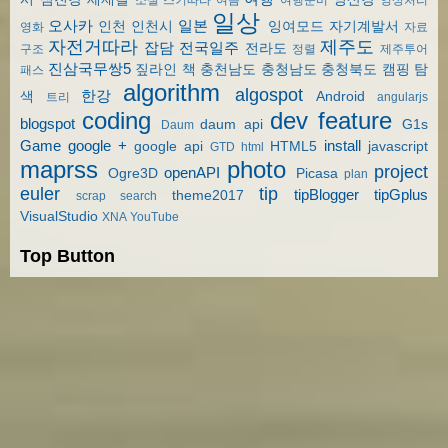
일상
오사카
일본
인천
인천시
잉여모드
자기계발서
영화
자료
자전거따라
제주도
잡담
전국일주
전라도
구조
정렬
제주투어
진삼국무쌍5
짚라인
책
충천남도
충청남도
충청북도
캠핑
탐
패스
algorithm
algospot
한강
색
Android
트리
angularjs
coding
dev
feature
blogspot
daum api
G1s
Daum
Game
google +
install
google api
HTML5
javascript
GTD
html
maprss
photo
project
openAPI
Ogre3D
Picasa
plan
euler
tip
tipBlogger
tipGplus
theme2017
scrap
search
VisualStudio
XNA
YouTube
Top Button