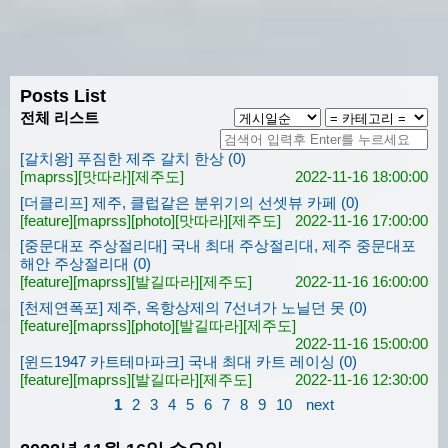
Posts List
전체 리스트
[갈치왕] 푸짐한 제주 갈치 한상 (0)
[maprss]
[맛따라]
[제주도]
2022-11-16 18:00:00
[더클리프] 제주, 클럽같은 분위기의 선셋뷰 카페 (0)
[feature]
[maprss]
[photo]
[맛따라]
[제주도]
2022-11-16 17:00:00
[중문대포 주상절리대] 국내 최대 주상절리대, 제주 중문대포
해안 주상절리대 (0)
[feature]
[maprss]
[발길따라]
[제주도]
2022-11-16 16:00:00
[천제연폭포] 제주, 옥항상제의 7선녀가 노닐던 못 (0)
[feature]
[maprss]
[photo]
[발길따라]
[제주도]
2022-11-16 15:00:00
[윈드1947 카트테마파크] 국내 최대 카트 레이싱 (0)
[feature]
[maprss]
[발길따라]
[제주도]
2022-11-16 12:30:00
1
2
3
4
5
6
7
8
9
10
next