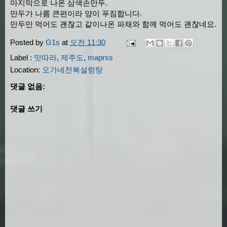
마지막으로 나온 삼색손만두.
만두가 나름 큰편이라 양이 푸짐합니다.
만두만 먹어도 괜찮고 같이나온 파채와 함께 먹어도 괜찮네요.
Posted by
G1s
at
오전 11:30
Label :
맛따라
,
제주도
,
maprss
Location:
오가네전복설렁탕
댓글 없음:
댓글 쓰기