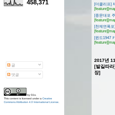
458,371
[더클리프] 
[feature]
[ma
[중문대포 
[feature]
[ma
[천제연폭포]
[feature]
[ma
[윈드1947
[feature]
[ma
2017년 
글
[발길따라
장]
댓글
by
G1s
.
This content is licensed under a
Creative
Commons Attribution 4.0 International License
.