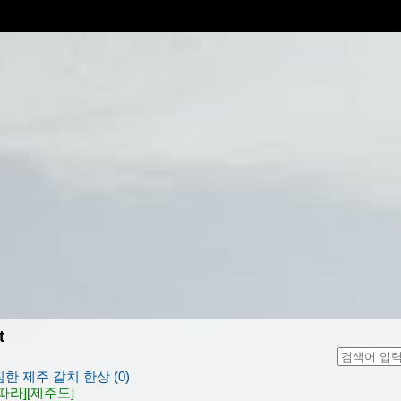
t
짐한 제주 갈치 한상 (0)
따라]
[제주도]