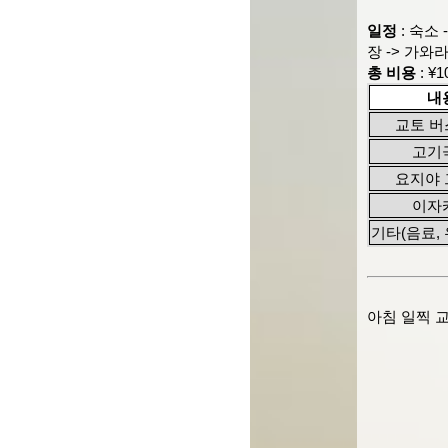
일정
: 숙소
장 -> 가와
총 비용
: ¥1
내
교토 
고기
요지야
이자
기타(음료, 
아침 일찍 