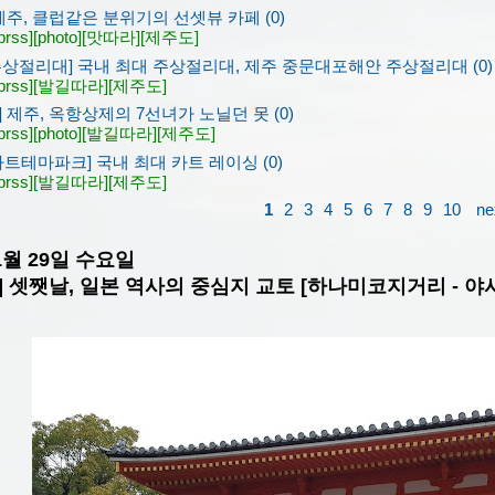
제주, 클럽같은 분위기의 선셋뷰 카페 (0)
prss]
[photo]
[맛따라]
[제주도]
주상절리대] 국내 최대 주상절리대, 제주 중문대포해안 주상절리대 (0)
prss]
[발길따라]
[제주도]
 제주, 옥항상제의 7선녀가 노닐던 못 (0)
prss]
[photo]
[발길따라]
[제주도]
 카트테마파크] 국내 최대 카트 레이싱 (0)
prss]
[발길따라]
[제주도]
1
2
3
4
5
6
7
8
9
10
ne
11월 29일 수요일
] 셋쨋날, 일본 역사의 중심지 교토 [하나미코지거리 - 야