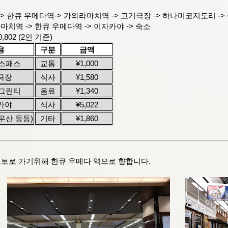
 -> 한큐 우메다역-> 가와라마치역 -> 고기극장 -> 하나미코지도리 ->
라마치역 -> 한큐 우메다역 -> 이자카야 -> 숙소
0,802 (2인 기준)
용
구분
금액
버스패스
교통
¥1,000
극장
식사
¥1,580
 그린티
음료
¥1,340
카야
식사
¥5,022
우산 등등)
기타
¥1,860
교토로 가기위해 한큐 우메다 역으로 향합니다.